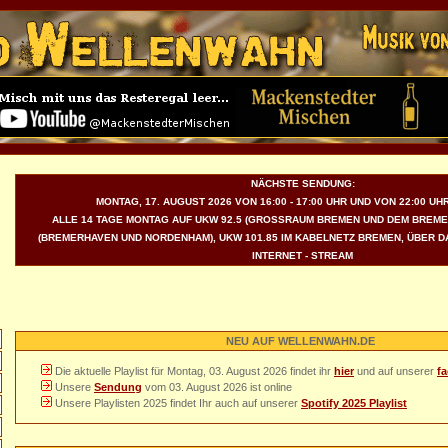
NÄCHSTE SENDUNG:
MONTAG, 17. AUGUST 2026 VON 16:00 - 17:00 UHR UND VON 22:00 UHR
ALLE 14 TAGE MONTAG AUF UKW 92.5 (GROSSRAUM BREMEN UND DEM BREMER 
BREMERHAVEN UND NORDENHAM), UKW 101.85 IM KABELNETZ BREMEN, ÜBER DAB
NTERNET - STREAM
NEU AUF WELLENWAHN.DE
Die aktuelle Playlist für Montag, 03. August 2026 findet ihr
hier
und auf unserer
f
Unsere
Sendung
vom 03. August 2026 ist online
Unsere Playlisten 2025 findet Ihr auch auf unserer
Spotify 2025 Playlist