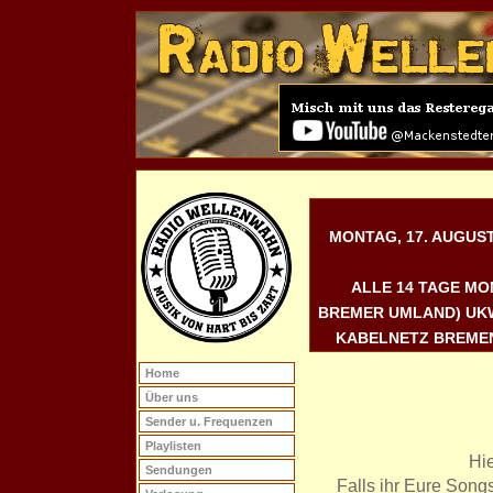
MONTAG, 17. AUGUST 
ALLE 14 TAGE MO
REMER UMLAND) UKW 9
ABELNETZ BREMEN,
Home
Über uns
Sender u. Frequenzen
Playlisten
Hie
Sendungen
Falls ihr Eure Song