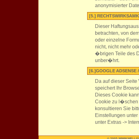
anonymisierter Date
[5.] RECHTSWIRKSAM
Dieser Haftungsauss
betrachten, von dem
oder einzelne Form
nicht, nicht mehr od
�brigen Teile des D
unber�hrt.
[6.]GOOGLE ADSENSE 
Da auf dieser Seit
speichert Ihr Brows
Dieses Cookie kann
Cookie zu l�schen 
konsultieren Sie bit
Einstellungen unter
unter Extras -> Inte
© 2005 WWW.WELLE