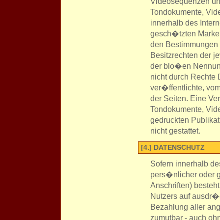
Videosequenzen und 
Tondokumente, Vide
innerhalb des Inter
gesch�tzten Marke
den Bestimmungen d
Besitzrechten der j
der blo�en Nennung
nicht durch Rechte 
ver�ffentlichte, vom
der Seiten. Eine Ve
Tondokumente, Vide
gedruckten Publika
nicht gestattet.
[4.] DATENSCHUTZ
Sofern innerhalb de
pers�nlicher oder 
Anschriften) besteht
Nutzers auf ausdr�c
Bezahlung aller ang
zumutbar - auch oh