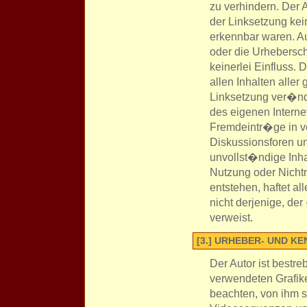
zu verhindern. Der 
der Linksetzung kein
erkennbar waren. Au
oder die Urhebersch
keinerlei Einfluss. 
allen Inhalten aller
Linksetzung ver�nde
des eigenen Intern
Fremdeintr�ge in v
Diskussionsforen und
unvollst�ndige Inh
Nutzung oder Nichtn
entstehen, haftet al
nicht derjenige, der
verweist.
[3.] URHEBER- UND K
Der Autor ist bestre
verwendeten Grafik
beachten, von ihm s