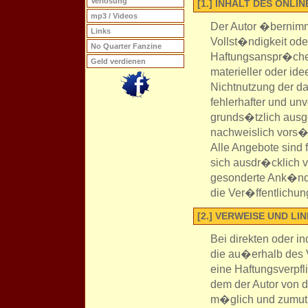
Verlosung
[1.] INHALT DES ONL
mp3 / Videos
Der Autor �bernimmt
Links
Vollst�ndigkeit oder
No Quarter Fanzine
Haftungsanspr�che
Geld verdienen
materieller oder ide
Nichtnutzung der d
fehlerhafter und un
grunds�tzlich ausge
nachweislich vors�t
Alle Angebote sind 
sich ausdr�cklich v
gesonderte Ank�nd
die Ver�ffentlichun
[2.] VERWEISE UND LI
Bei direkten oder in
die au�erhalb des 
eine Haftungsverpfli
dem der Autor von d
m�glich und zumutba